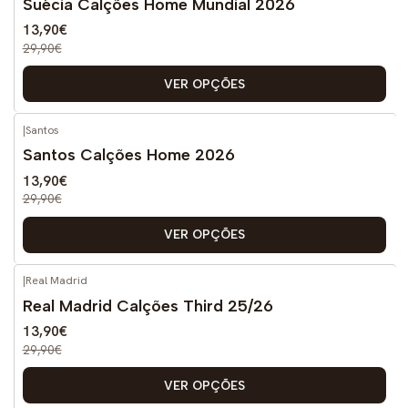
Suécia Calções Home Mundial 2026
13,90€
29,90€
VER OPÇÕES
|
Santos
-54%
DESCONTO
Santos Calções Home 2026
13,90€
29,90€
VER OPÇÕES
|
Real Madrid
-54%
DESCONTO
Real Madrid Calções Third 25/26
13,90€
29,90€
VER OPÇÕES