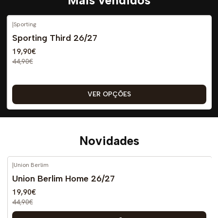
|
Sporting
-56%
DESCONTO
Sporting Third 26/27
Novo
19,90€
44,90€
VER OPÇÕES
Novidades
|
Union Berlim
-56%
DESCONTO
Union Berlim Home 26/27
Novo
19,90€
44,90€