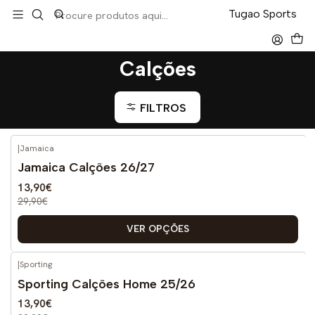
LEVA 5 PAGA 4 NA TUGÃO
Tugao Sports
Início
Calções
Calções
FILTROS
|
Jamaica
-54%
DESCONTO
Jamaica Calções 26/27
13,90€
29,90€
VER OPÇÕES
|
Sporting
-54%
DESCONTO
Sporting Calções Home 25/26
13,90€