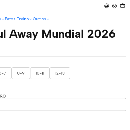
o
Fatos Treino
Outros
Sul Away Mundial 2026
a
6-7
8-9
10-11
12-13
ERO