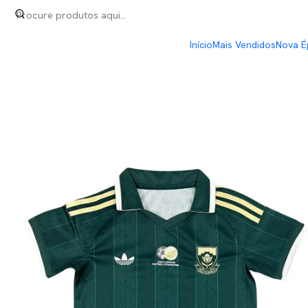
Início
Kit-Criança
África do Sul Away Mundial 2026 Kit-Criança
Início
Mais Vendidos
Nova É