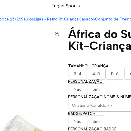
LEVA 5 PAGA 4 NA TUGÃO
Tugao Sports
poca 25/26
Saldos
Ligas
Retro
Kit-Criança
Casacos
Conjunto de Trein
África do 
Kit-Crianç
TAMANHO - CRIANÇA
3-4
4-5
5-6
PERSONALIZAÇÃO
Não
Sim
PERSONALIZAÇÃO NOME & NÚM
BADGE/PATCH
Não
Sim
PERSONALIZAÇÃO BADGE