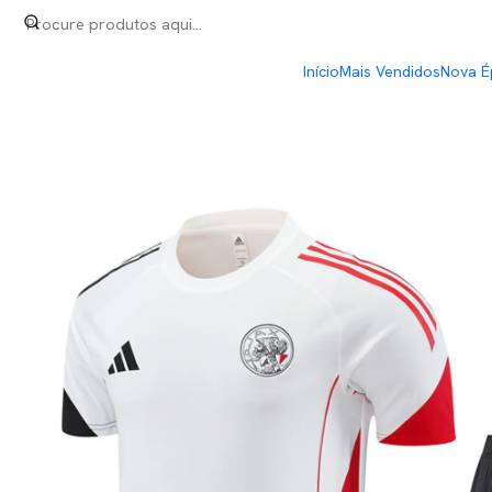
Início
Conjunto de Treino
Conjunto T-Shirt
Ajax Conjunto Treino
Início
Mais Vendidos
Nova É