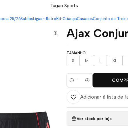
LEVA 5 PAGA 4 NA TUGÃO
Tugao Sports
 25/26
poca 25/26
Saldos
Ligas
Retro
Kit-Criança
Casacos
Conjunto de Trein
Ajax Conju
TAMANHO
S
M
L
XL
COMP
Quantidade
Adicionar à lista de f
Ver stock por loja