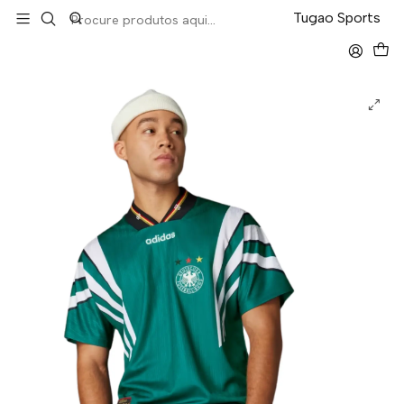
LEVA 5 PAGA 4 NA TUGÃO
Tugao Sports
Início
Retro
Alemanha Away 96/97