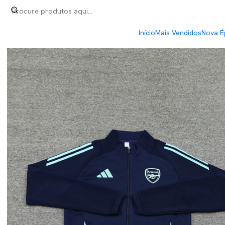
Início
Fatos Treino
Fato Treino Casaco
Arsenal Fato Treino Cas
Início
Mais Vendidos
Nova É