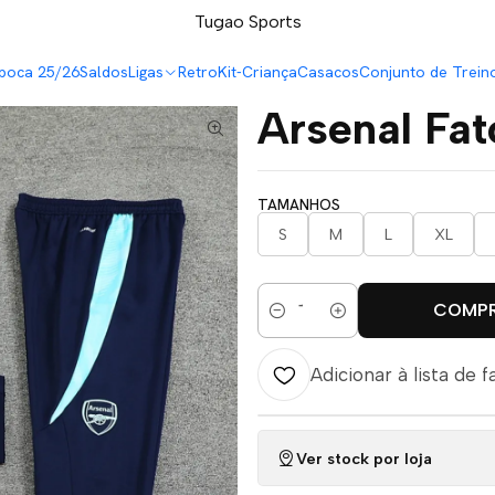
LEVA 5 PAGA 4 NA TUGÃO
Tugao Sports
aco 24/25
poca 25/26
Saldos
Ligas
Retro
Kit-Criança
Casacos
Conjunto de Trein
Arsenal Fa
TAMANHOS
S
M
L
XL
COMP
Quantidade
Adicionar à lista de f
Ver stock por loja