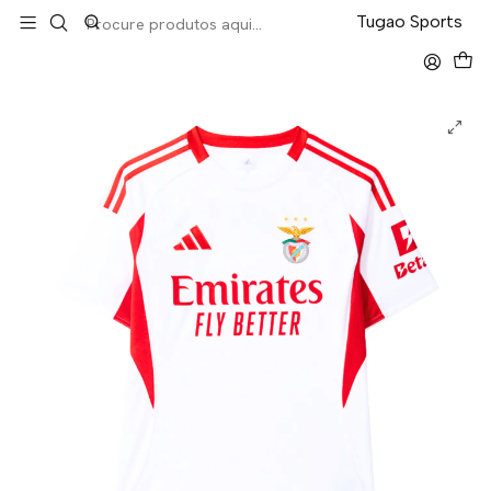
LEVA 5 PAGA 4 NA TUGÃO
Tugao Sports
Início
Liga Portuguesa
Benfica Away 25/26