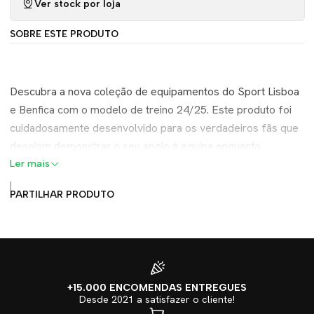
Ver stock por loja
SOBRE ESTE PRODUTO
Descubra a nova coleção de equipamentos do Sport Lisboa
e Benfica com o modelo de treino 24/25. Este produto foi
cuidadosamente desenvolvido para os verdadeiros fãs que
desejam demonstrar o seu apoio à equipa enquanto
desfrutam de conforto e estilo durante os treinos. Ideal para
Ler mais
quem pratica desporto ou simplesmente para os momentos
|
PARTILHAR PRODUTO
de lazer, a camisola de treino Benfica 24/25 combina design
moderno com a qualidade que caracteriza uma das maiores
instituições desportivas de Portugal.
**Características principais:**
+15.000 ENCOMENDAS ENTREGUES
- **Material de alta qualidade:** Fabricada com tecidos
Desde 2021 a satisfazer o cliente!