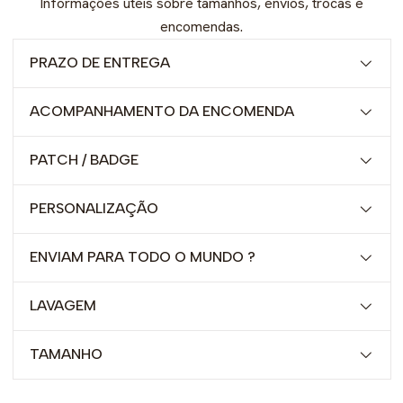
Informações úteis sobre tamanhos, envios, trocas e
- **Título:** Benfica Treino 24/25 - Equipamento Oficial para
encomendas.
Fãs
PRAZO DE ENTREGA
Visite-nos e não deixe escapar esta peça essencial para
qualquer adepto benfiquista!
ACOMPANHAMENTO DA ENCOMENDA
PATCH / BADGE
PERSONALIZAÇÃO
ENVIAM PARA TODO O MUNDO ?
LAVAGEM
TAMANHO