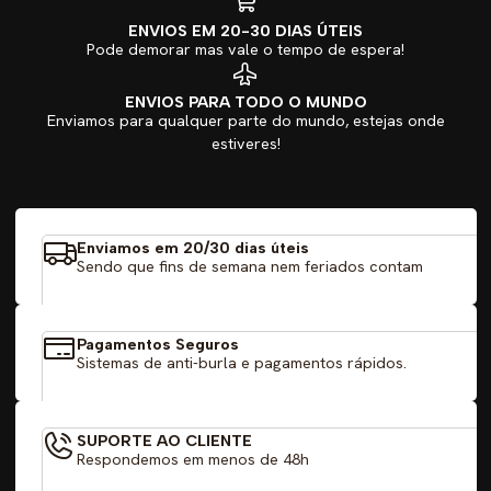
técnicos que garantem respirabilidade e conforto, mantendo
ENVIOS EM 20-30 DIAS ÚTEIS
a temperatura corporal ideal durante a prática de atividade
Pode demorar mas vale o tempo de espera!
física.
ENVIOS PARA TODO O MUNDO
- **Design atrativo:** Com as cores tradicionais do clube,
Enviamos para qualquer parte do mundo, estejas onde
esta camisola apresenta-se com um corte contemporâneo
estiveres!
que se adapta a todos os corpos, proporcionando um ajuste
perfeito.
- **Logotipo oficial:** O emblema do Benfica está em
Enviamos em 20/30 dias úteis
Sendo que fins de semana nem feriados contam
destaque, simbolizando a paixão e o orgulho de ser
benfiquista.
Pagamentos Seguros
- **Conforto em movimento:** Concebida para permitir total
Sistemas de anti-burla e pagamentos rápidos.
liberdade de movimentos, esta camisola é perfeita para
treinos intensos ou para um look casual.
SUPORTE AO CLIENTE
**Informação adicional:**
Respondemos em menos de 48h