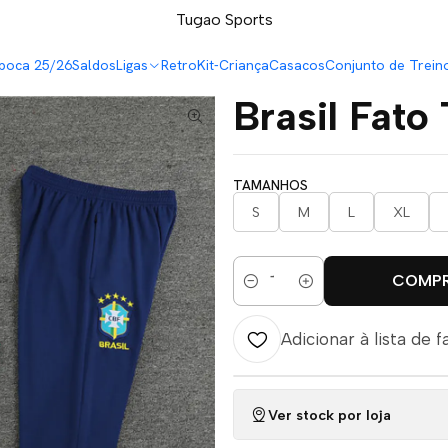
LEVA 5 PAGA 4 NA TUGÃO
Tugao Sports
p 24/25
poca 25/26
Saldos
Ligas
Retro
Kit-Criança
Casacos
Conjunto de Trein
Brasil Fato
TAMANHOS
S
M
L
XL
COMP
Quantidade
Adicionar à lista de f
Ver stock por loja