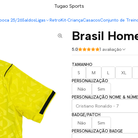
LEVA 5 PAGA 4 NA TUGÃO
Tugao Sports
poca 25/26
Saldos
Ligas
Retro
Kit-Criança
Casacos
Conjunto de Trein
Brasil Hom
5.0
1 avaliação
TAMANHO
S
M
L
XL
PERSONALIZAÇÃO
Não
Sim
PERSONALIZAÇÃO NOME & NÚM
BADGE/PATCH
Não
Sim
PERSONALIZAÇÃO BADGE