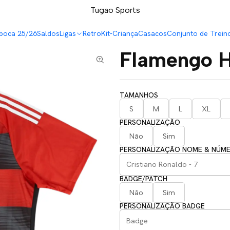
LEVA 5 PAGA 4 NA TUGÃO
Tugao Sports
poca 25/26
Saldos
Ligas
Retro
Kit-Criança
Casacos
Conjunto de Trein
Flamengo 
TAMANHOS
S
M
L
XL
PERSONALIZAÇÃO
Não
Sim
PERSONALIZAÇÃO NOME & NÚM
BADGE/PATCH
Não
Sim
PERSONALIZAÇÃO BADGE