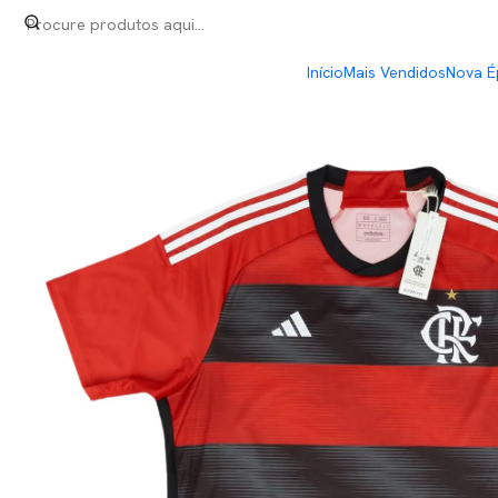
Início
Brasileirão
Flamengo Home 23/24
Início
Mais Vendidos
Nova É