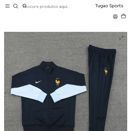
LEVA 5 PAGA 4 NA TUGÃO
Tugao Sports
Início
Fatos Treino
Fato Treino Casaco
França Fato Treino Casaco 24 25