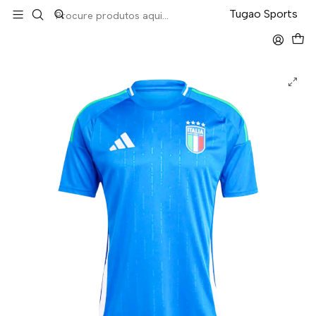
LEVA 5 PAGA 4 NA TUGÃO
Tugao Sports
Início
Seleções
Itália Home 23/24