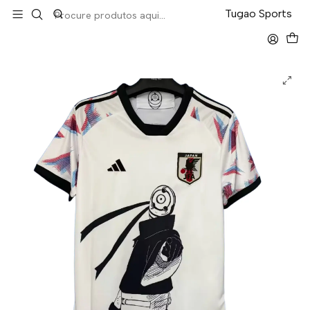
LEVA 5 PAGA 4 NA TUGÃO
Tugao Sports
Início
Seleções
Japão Edição Especial 26/27