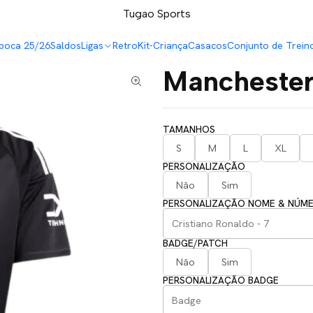
LEVA 5 PAGA 4 NA TUGÃO
Tugao Sports
poca 25/26
Saldos
Ligas
Retro
Kit-Criança
Casacos
Conjunto de Trein
Manchester
TAMANHOS
S
M
L
XL
PERSONALIZAÇÃO
Não
Sim
PERSONALIZAÇÃO NOME & NÚM
BADGE/PATCH
Não
Sim
PERSONALIZAÇÃO BADGE