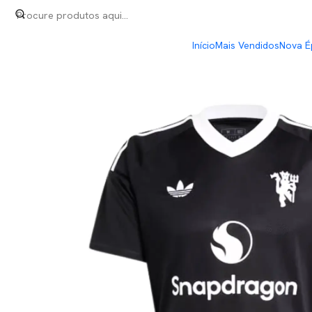
Início
Premier League
Manchester United 4th 24/25
Início
Mais Vendidos
Nova É