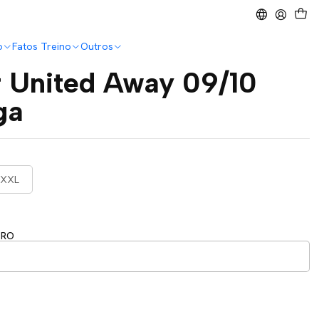
o
Fatos Treino
Outros
 United Away 09/10
ga
XXL
ERO