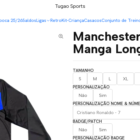
LEVA 5 PAGA 4 NA TUGÃO
Tugao Sports
poca 25/26
Saldos
Ligas
Retro
Kit-Criança
Casacos
Conjunto de Trein
Manchester
Manga Lon
TAMANHO
S
M
L
XL
PERSONALIZAÇÃO
Não
Sim
PERSONALIZAÇÃO NOME & NÚM
BADGE/PATCH
Não
Sim
PERSONALIZAÇÃO BADGE