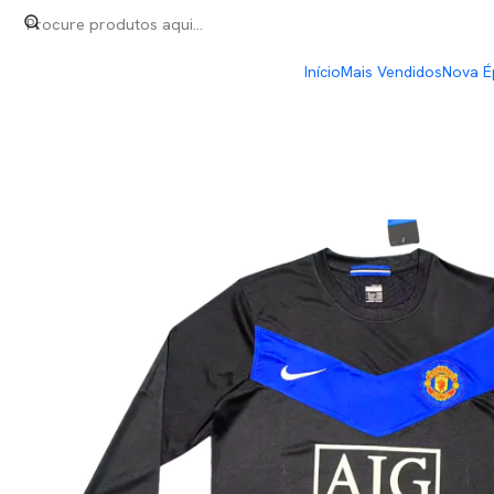
Início
Retro
Manchester United Away 09/10 Manga Longa
Início
Mais Vendidos
Nova É