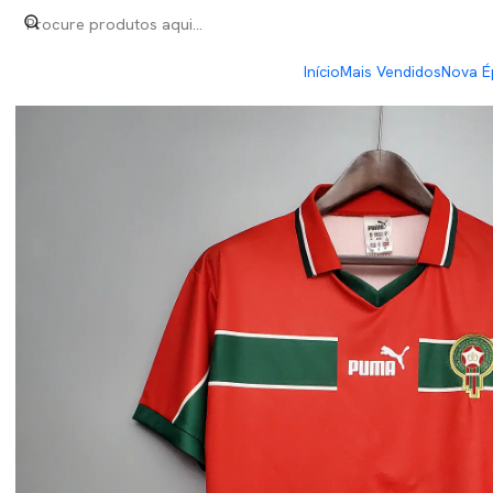
Início
Retro
Marrocos Away 1998
Início
Mais Vendidos
Nova É