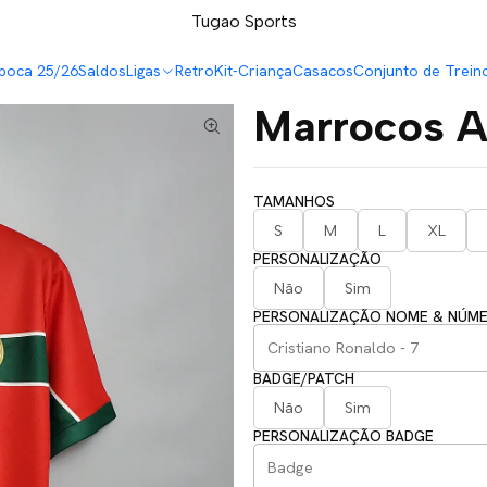
LEVA 5 PAGA 4 NA TUGÃO
Tugao Sports
poca 25/26
Saldos
Ligas
Retro
Kit-Criança
Casacos
Conjunto de Trein
Marrocos A
TAMANHOS
S
M
L
XL
PERSONALIZAÇÃO
Não
Sim
PERSONALIZAÇÃO NOME & NÚM
BADGE/PATCH
Não
Sim
PERSONALIZAÇÃO BADGE