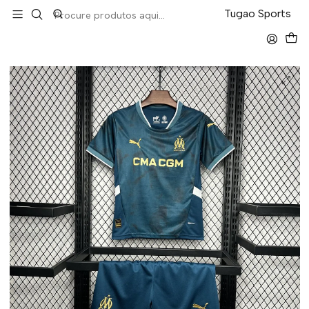
LEVA 5 PAGA 4 NA TUGÃO
Tugao Sports
Início
Kit-Criança
Marselha Away 24/25 Kit Criança