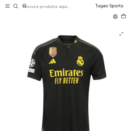
LEVA 5 PAGA 4 NA TUGÃO
Tugao Sports
Início
La Liga
Real Madrid Third 23/24