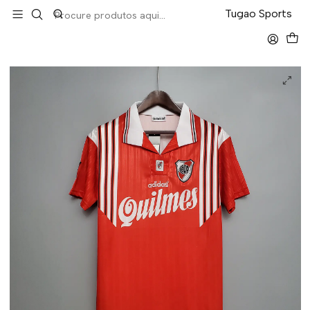
LEVA 5 PAGA 4 NA TUGÃO
Tugao Sports
Início
Retro
River Plate Away 95/96