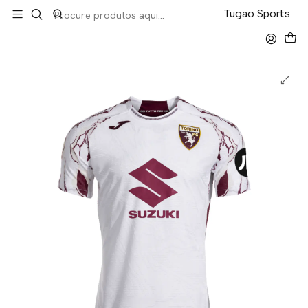
LEVA 5 PAGA 4 NA TUGÃO
Tugao Sports
Início
Serie A
Torino Away 25/26