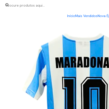
Início
Retro
Argentina Home 1986
Início
Mais Vendidos
Nova É