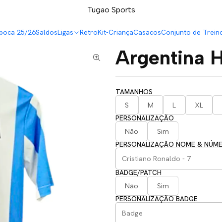
LEVA 5 PAGA 4 NA TUGÃO
Tugao Sports
poca 25/26
Saldos
Ligas
Retro
Kit-Criança
Casacos
Conjunto de Trein
Argentina 
TAMANHOS
S
M
L
XL
PERSONALIZAÇÃO
Não
Sim
PERSONALIZAÇÃO NOME & NÚM
BADGE/PATCH
Não
Sim
PERSONALIZAÇÃO BADGE