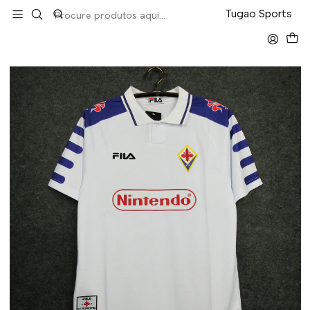
LEVA 5 PAGA 4 NA TUGÃO
Tugao Sports
Início
Retro
Fiorentina Away 98/99