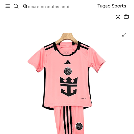
LEVA 5 PAGA 4 NA TUGÃO
Tugao Sports
Início
Kit-Criança
Inter Miami Home 24/25 Kit Criança