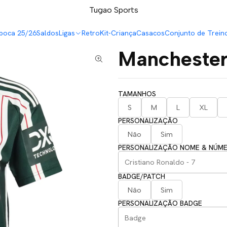
LEVA 5 PAGA 4 NA TUGÃO
Tugao Sports
poca 25/26
Saldos
Ligas
Retro
Kit-Criança
Casacos
Conjunto de Trein
Manchester
TAMANHOS
S
M
L
XL
PERSONALIZAÇÃO
Não
Sim
PERSONALIZAÇÃO NOME & NÚM
BADGE/PATCH
Não
Sim
PERSONALIZAÇÃO BADGE