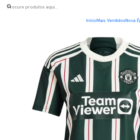
Início
Premier League
Manchester United Away 23/24
Início
Mais Vendidos
Nova É