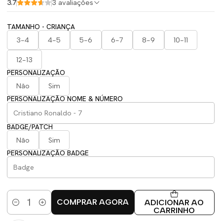
3.7
3 avaliações
TAMANHO - CRIANÇA
3-4
4-5
5-6
6-7
8-9
10-11
12-13
PERSONALIZAÇÃO
Não
Sim
PERSONALIZAÇÃO NOME & NÚMERO
BADGE/PATCH
Não
Sim
PERSONALIZAÇÃO BADGE
COMPRAR AGORA
ADICIONAR AO
Quantidade
CARRINHO