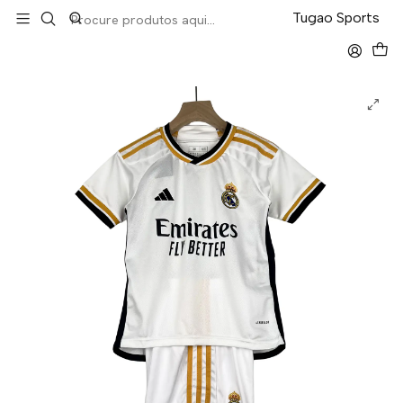
LEVA 5 PAGA 4 NA TUGÃO
Tugao Sports
Início
Kit-Criança
Real Madrid Home 23/24 Kit-Criança