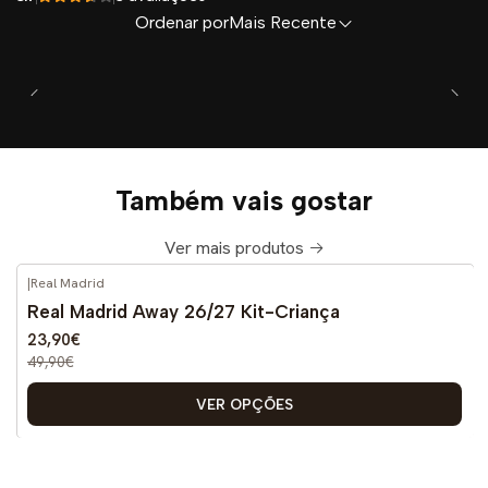
Ordenar por
Mais Recente
Também vais gostar
Ver mais produtos
|
Real Madrid
-52%
DESCONTO
Real Madrid Away 26/27 Kit-Criança
Novo
23,90€
49,90€
VER OPÇÕES