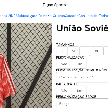
LEVA 5 PAGA 4 NA TUGÃO
Tugao Sports
poca 25/26
Saldos
Ligas
Retro
Kit-Criança
Casacos
Conjunto de Trein
União Sovi
TAMANHOS
S
M
L
XL
PERSONALIZAÇÃO
Não
Sim
PERSONALIZAÇÃO NOME & NÚM
BADGE/PATCH
Não
Sim
PERSONALIZAÇÃO BADGE