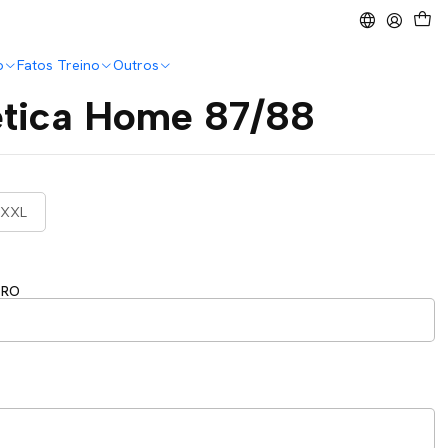
o
Fatos Treino
Outros
ética Home 87/88
XXL
ERO