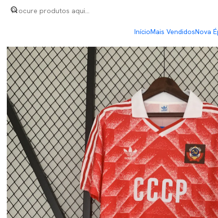
Início
Retro
União Soviética Home 87/88
Início
Mais Vendidos
Nova É