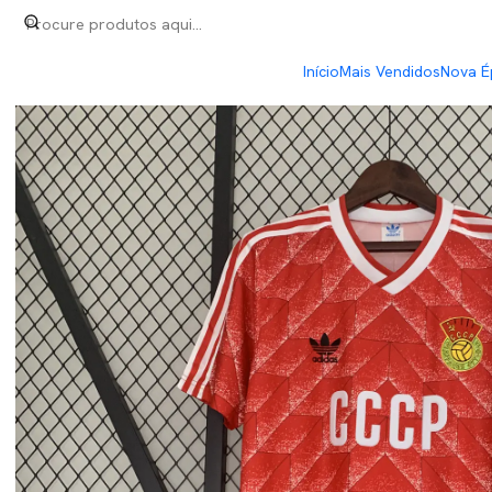
Início
Retro
União Soviética Home 88/89
Início
Mais Vendidos
Nova É