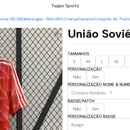
LEVA 5 PAGA 4 NA TUGÃO
Tugao Sports
poca 25/26
Saldos
Ligas
Retro
Kit-Criança
Casacos
Conjunto de Trein
União Sovi
TAMANHOS
S
M
L
XL
PERSONALIZAÇÃO
Não
Sim
PERSONALIZAÇÃO NOME & NÚM
BADGE/PATCH
Não
Sim
PERSONALIZAÇÃO BADGE