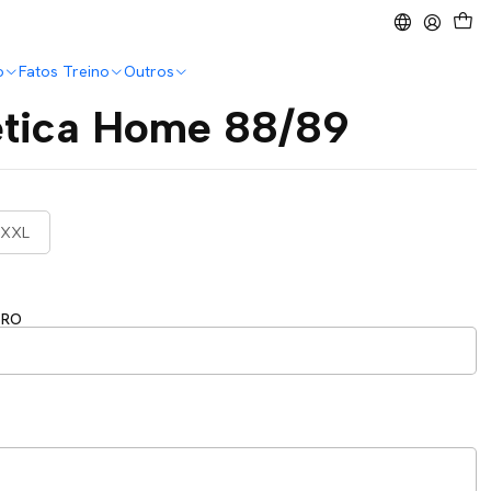
o
Fatos Treino
Outros
ética Home 88/89
XXL
ERO