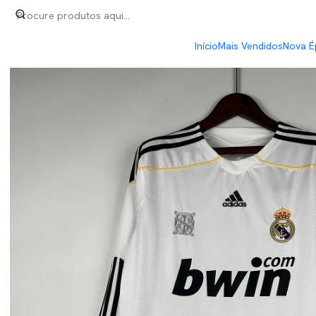
Início
Retro
Real Madrid Home 09/10 Manga Longa
Início
Mais Vendidos
Nova É