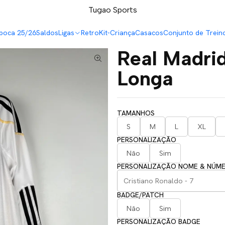
LEVA 5 PAGA 4 NA TUGÃO
Tugao Sports
poca 25/26
Saldos
Ligas
Retro
Kit-Criança
Casacos
Conjunto de Trein
Real Madri
Longa
TAMANHOS
S
M
L
XL
PERSONALIZAÇÃO
Não
Sim
PERSONALIZAÇÃO NOME & NÚM
BADGE/PATCH
Não
Sim
PERSONALIZAÇÃO BADGE